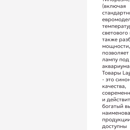
(включая
стандартн
евромодел
температу
светового 
также раз
мощности,
позволяет
лампу под
аквариума
Товары La
- это сино
качества,
современ
и действи
богатый в
наименов
продукции
доступны