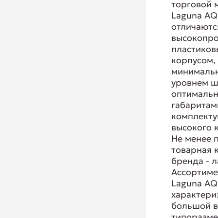
торговой 
Laguna A
отличаютс
высокопр
пластико
корпусом,
минималь
уровнем ш
оптималь
габаритам
комплект
высокого к
Не менее 
товарная 
бренда - 
Ассортиме
Laguna A
характери
большой 
типоразм