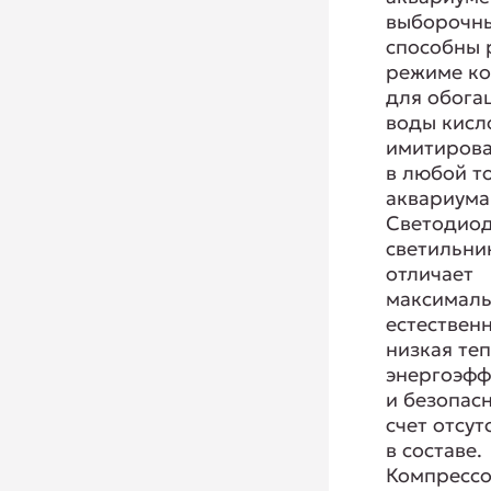
выборочн
способны 
режиме к
для обога
воды кисл
имитирова
в любой т
аквариума
Светодио
светильни
отличает
максимал
естествен
низкая те
энергоэфф
и безопасн
счет отсут
в составе.
Компресс