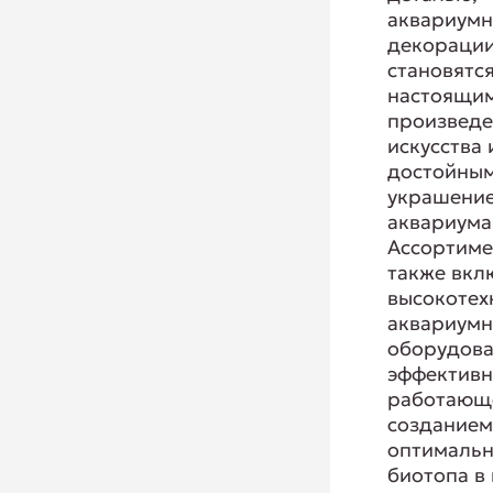
аквариум
декорации
становятс
настоящи
произвед
искусства 
достойны
украшени
аквариума
Ассортиме
также вкл
высокотех
аквариум
оборудова
эффектив
работающ
создание
оптимальн
биотопа в