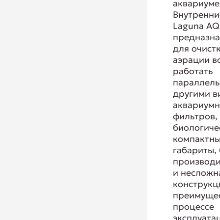
аквариуме
Внутренни
Laguna AQ
предназн
для очист
аэрации в
работать
параллель
другими в
аквариум
фильтров,
биологиче
компактн
габариты,
производи
и несложн
конструкц
преимущес
процессе
эксплуата