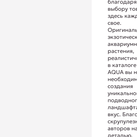
благодаря
выбору то
здесь каж
свое.
Оригиналь
экзотичес
аквариум
растения,
реалистич
в каталоге
AQUA вы н
необходим
создания
уникально
подводно
ландшафта
вкус. Благ
скрупулез
авторов н
деталью,