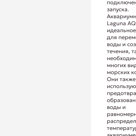
подключен
запуска.
Аквариум
Laguna AQ
идеально
для пере
воды и со
течения, т
необходим
многих ви
морских к
Они также
использую
предотвр
образован
воды и
равномер
распредел
температу
аквариуме