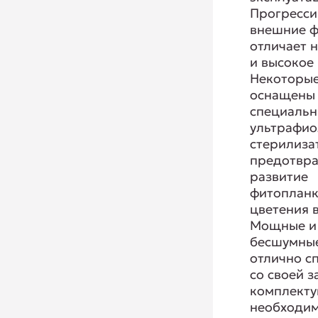
Прогресс
внешние 
отличает 
и высокое 
Некоторы
оснащены
специаль
ультрафи
стерилиза
предотв
развитие
фитопланк
цветения 
Мощные и
бесшумные
отлично с
со своей з
комплекту
необходи