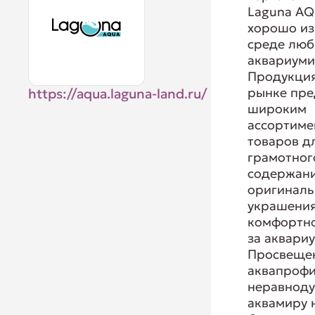
Laguna AQ
хорошо из
среде люб
аквариуми
Продукция
рынке пре
https://aqua.laguna-land.ru/
широким
ассортиме
товаров д
грамотног
содержани
оригиналь
украшения
комфортно
за аквари
Просвеще
аквапрофи
неравнод
аквамиру 