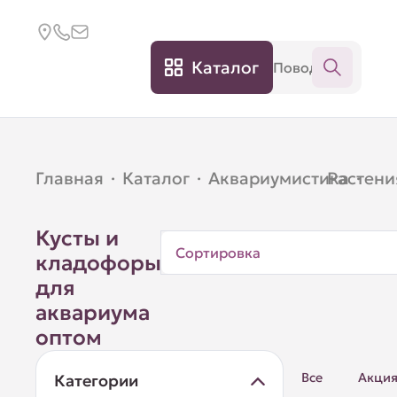
Каталог
Главная
·
Каталог
·
Аквариумистика
Растени
·
Кусты и
Сортировка
кладофоры
для
аквариума
оптом
Все
Акци
Категории