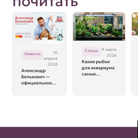
почитать
9 марта
Статьи
10
Новости
2026
апреля
Какие рыбки
2026
для аквариума
Александр
самые
Белькович —
неприхотливые
официальное
лицо Брит Кеа