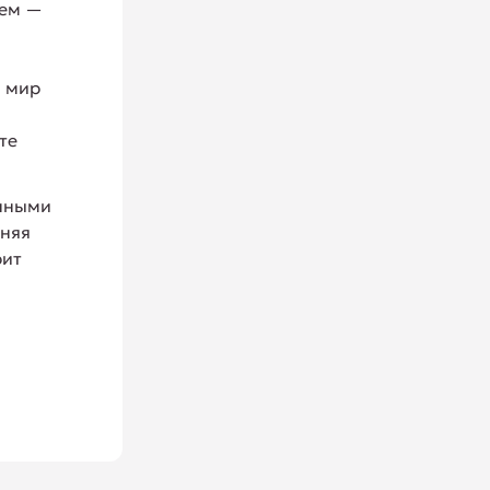
нем —
ш мир
те
анными
нняя
рит