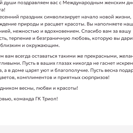
ей души поздравляем вас с Международным женским д
та!
весенний праздник символизирует начало новой жизни,
ждение природы и расцвет красоты. Вы наполняете на
нией, нежностью и вдохновением. Спасибо вам за вашу
сть, терпение и безграничную любовь, которую вы дари
 близким и окружающим.
м вам всегда оставаться такими же прекрасными, жел
тливыми. Пусть в ваших глазах никогда не гаснет искре
, а в доме царят уют и благополучие. Пусть весна пода
цветов, комплиментов и приятных сюрпризов!
здником весны, любви и красоты!
овью, команда ГК Триол!