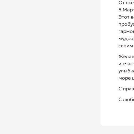
От вс
8 Мар
Этот 
пробу
гармо
мудро
своим
Желае
и счас
улыбка
море 
С пра
С люб