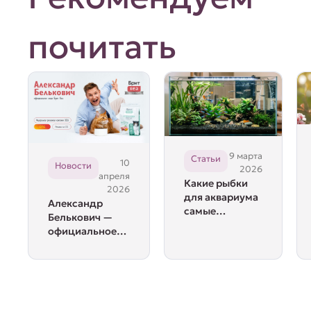
почитать
9 марта
Статьи
10
Новости
2026
апреля
Какие рыбки
2026
для аквариума
Александр
самые
Белькович —
неприхотливые
официальное
лицо Брит Кеа