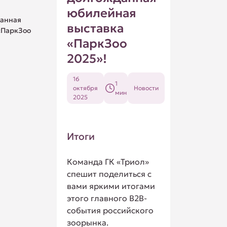
юбилейная
данная
выставка
«ПаркЗоо
«ПаркЗоо
2025»!
16
1
октября
Новости
мин
2025
Итоги
Команда ГК «Триол»
спешит поделиться с
вами яркими итогами
этого главного B2B-
события российского
зоорынка.