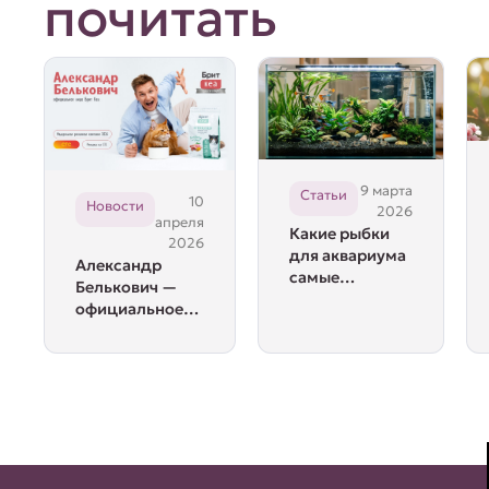
почитать
9 марта
Статьи
10
Новости
2026
апреля
Какие рыбки
2026
для аквариума
Александр
самые
Белькович —
неприхотливые
официальное
лицо Брит Кеа