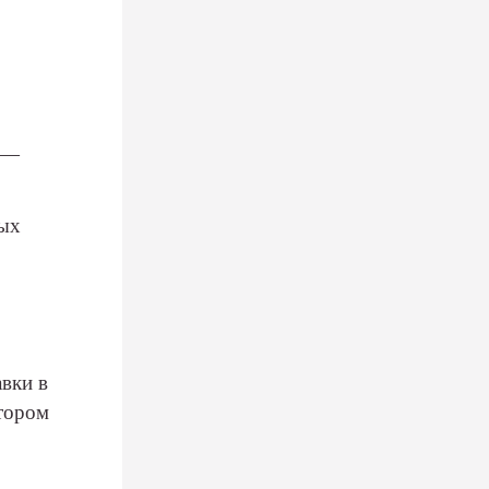
 —
ных
вки в
атором