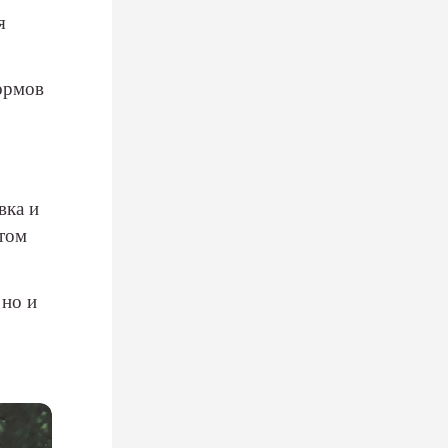
я
ормов
вка и
етом
 но и