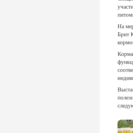
участ
питом
На ме
Брит 
кормо
Корма
функц
соотв
индив
Выстав
полез
следу