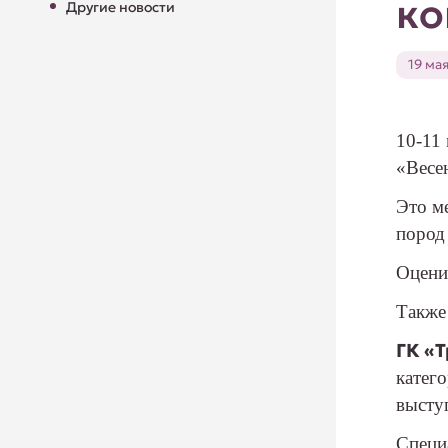
к
Другие новости
19 ма
10-11
«Весе
Это м
пород 
Оцени
Также
ГК «
катег
высту
Специ