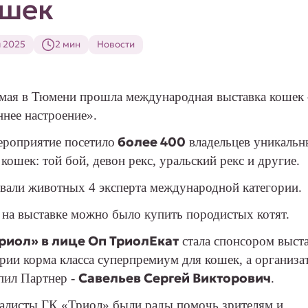
ошек
я 2025
2 мин
Новости
 мая в Тюмени прошла международная выставка кошек
ннее настроение».
более 400
ероприятие посетило
владельцев уникаль
кошек: той бой, девон рекс, уральский рекс и другие.
вали животных 4 эксперта международной категории.
 на выставке можно было купить породистых котят.
Триол» в лице Оп ТриолЕкат
стала спонсором выста
ории корма класса суперпремиум для кошек, а организ
Савельев Сергей Викторович
пил Партнер -
.
алисты ГК «Триол» были рады помочь зрителям и