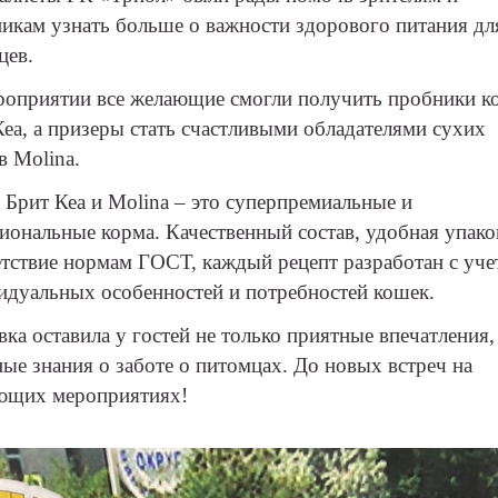
никам узнать больше о важности здорового питания дл
цев.
роприятии все желающие смогли получить пробники к
Кеа, а призеры стать счастливыми обладателями сухих
в Molina.
 Брит Кеа и
Molina
– это суперпремиальные и
иональные корма. Качественный состав, удобная упако
етствие нормам ГОСТ, каждый рецепт разработан с уч
идуальных особенностей и потребностей кошек.
ка оставила у гостей не только приятные впечатления,
ные знания о заботе о питомцах. До новых встреч на
ющих мероприятиях!