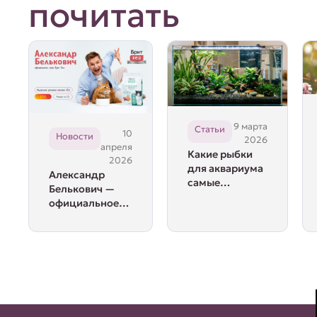
почитать
9 марта
Статьи
10
Новости
2026
апреля
Какие рыбки
2026
для аквариума
Александр
самые
Белькович —
неприхотливые
официальное
лицо Брит Кеа