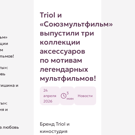
Triol и
«Союзмультфильм»
выпустили три
льм»
коллекции
кции
аксессуаров
ам
льмов!
по мотивам
ты»:
легендарных
овь
мультфильмов!
 тишина и
24
3
апреля
Новости
мин
2026
ты»:
ия и
Бренд Triol и
а любовь
киностудия