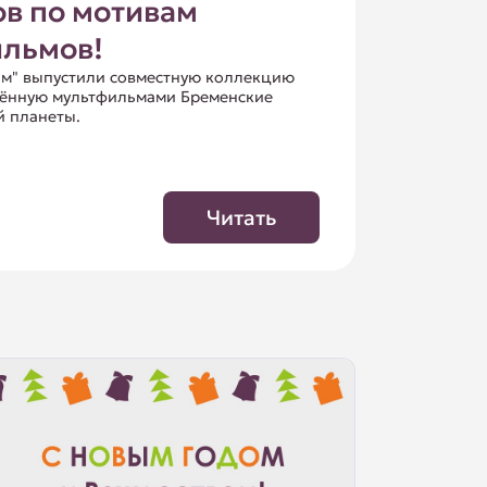
ов по мотивам
льмов!
льм" выпустили совместную коллекцию
влённую мультфильмами Бременские
й планеты.
Читать