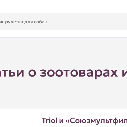
атьи о зоотоварах 
Triol и «Союзмультфи