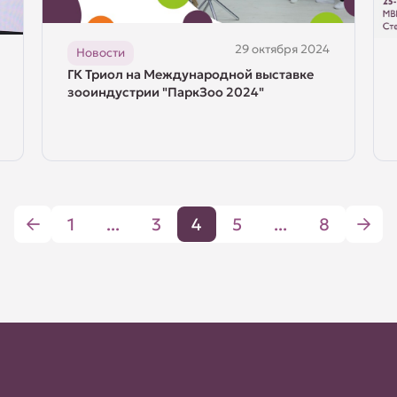
29 октября 2024
Новости
ГК Триол на Международной выставке
зооиндустрии "ПаркЗоо 2024"
1
...
3
4
5
...
8