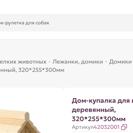
мелких животных
·
Лежанки, домики
·
Домики
янный, 320*255*300мм
Дом-купалка для
деревянный,
320*255*300мм
Артикул
42032001