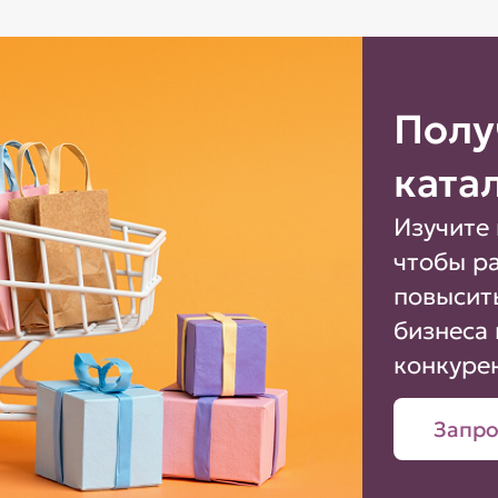
Полу
ката
Изучите 
чтобы р
повысит
бизнеса 
конкуре
Запро