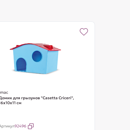
Imac
Домик для грызунов "Casetta Criceri",
16х10х11 см
Артикул
92496