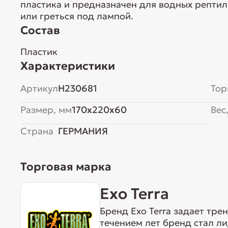
пластика и предназначен для водных рептил
или греться под лампой.
Состав
Пластик
Характеристики
Артикул
H230681
Тор
Размер, мм
170x220x60
Вес,
Страна
ГЕРМАНИЯ
Торговая марка
Exo Terra
Бренд Exo Terra задает тре
течением лет бренд стал л