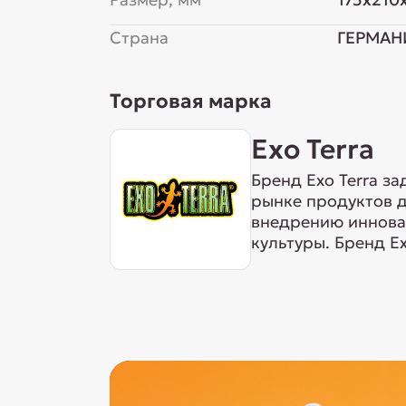
Страна
ГЕРМАН
Торговая марка
Exo Terra
Бренд Exo Terra з
рынке продуктов д
внедрению инновац
культуры. Бренд E