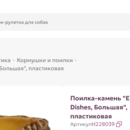
тика
·
Кормушки и поилки
·
 Большая", пластиковая
Поилка-камень "E
Dishes, Большая",
пластиковая
Артикул
H228039