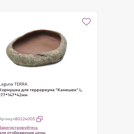
Laguna TERRA
Кормушка для террариума "Камешек" L,
177*147*42мм
Артикул
80224003
Зарегистрируйтесь
для отображения цены