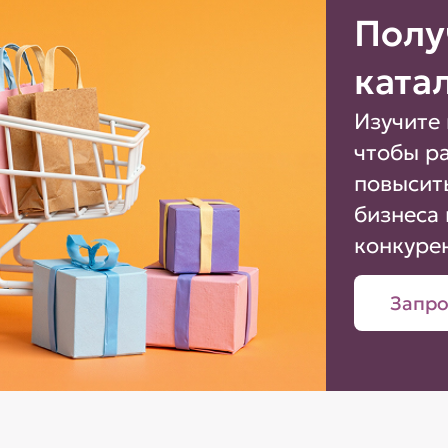
Полу
ката
Изучите 
чтобы р
повысит
бизнеса 
конкуре
Запро