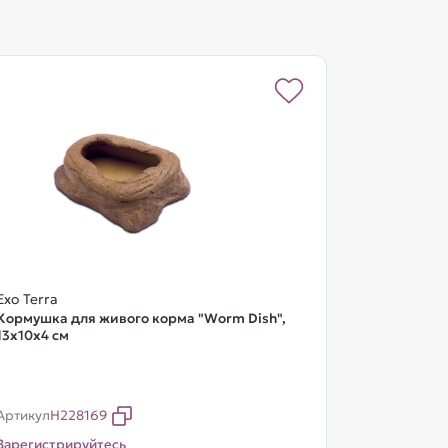
Exo Terra
Кормушка для живого корма "Worm Dish",
13х10х4 см
Артикул
H228169
Зарегистрируйтесь