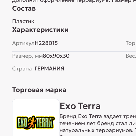
Состав
Пластик
Характеристики
Артикул
H228015
Тор
Размер, мм
80x90x30
Вес,
Страна
ГЕРМАНИЯ
Торговая марка
Exo Terra
Бренд Exo Terra задает тре
течением лет бренд стал л
натуральных террариумов. 