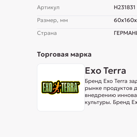
Артикул
H231831
Размер, мм
60x160
Страна
ГЕРМАН
Торговая марка
Exo Terra
Бренд Exo Terra з
рынке продуктов д
внедрению инновац
культуры. Бренд E