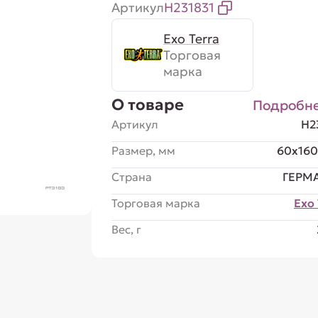
Артикул
H231831
Exo Terra
Торговая
марка
О товаре
Подробн
Артикул
H2
Размер, мм
60x16
Страна
ГЕРМ
Торговая марка
Exo 
Вес, г