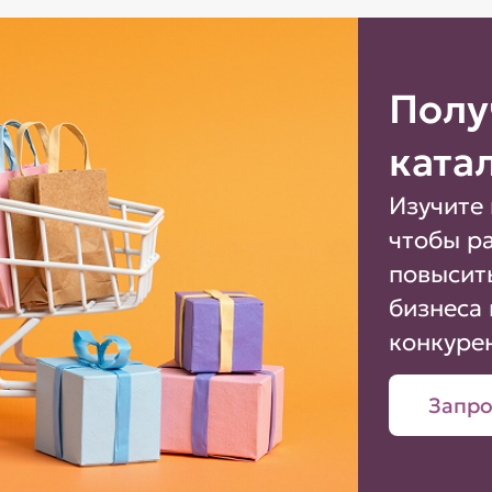
Полу
ката
Изучите 
чтобы р
повысит
бизнеса 
конкуре
Запро