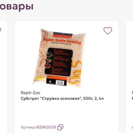
товары
Repti-Zoo
Субстрат "Стружка осиновая", 500г, 2, 4л
Артикул
83965018