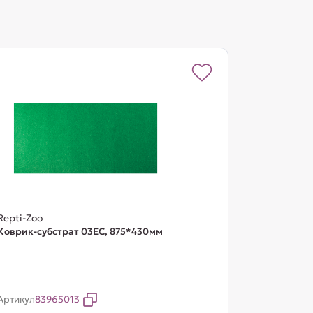
Repti-Zoo
Коврик-субстрат 03EC, 875*430мм
Артикул
83965013