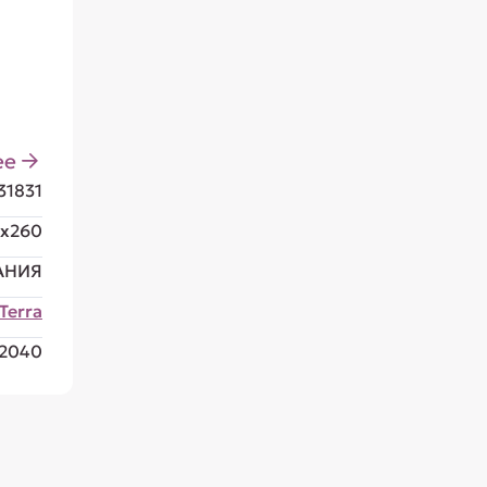
ее
31831
0x260
АНИЯ
Terra
2040