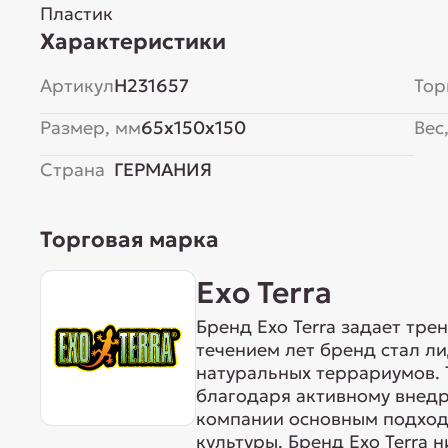
Пластик
Характеристики
Артикул
H231657
Тор
Размер, мм
65x150x150
Вес,
Страна
ГЕРМАНИЯ
Торговая марка
Exo Terra
Бренд Exo Terra задает тре
течением лет бренд стал л
натуральных террариумов. 
благодаря активному внедр
компании основным подходо
культуры. Бренд Exo Terra 