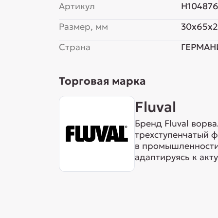
Артикул
H10487
Размер, мм
30x65x2
Страна
ГЕРМАН
Торговая марка
Fluval
Бренд Fluval ворв
трехступенчатый ф
в промышленности 
адаптируясь к акт