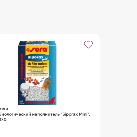
Sera
Биологический наполнитель "Siporax Mini",
270 г