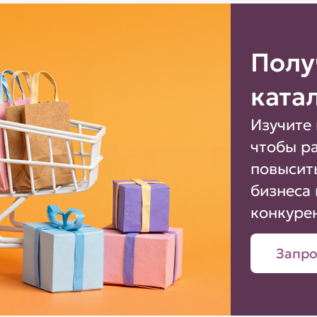
Полу
ката
Изучите 
чтобы р
повысит
бизнеса 
конкуре
Запро