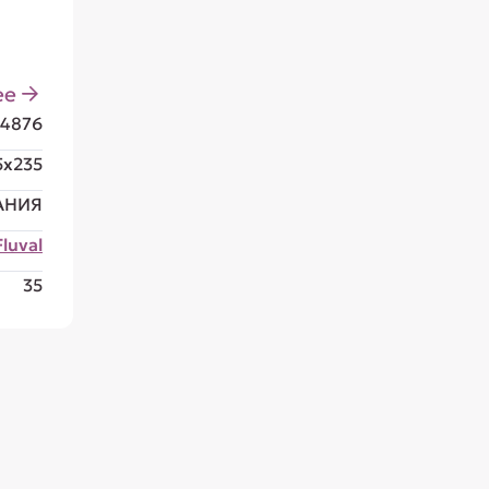
ее
4876
5x235
АНИЯ
Fluval
35