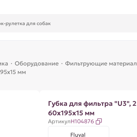
ика
·
Оборудование
·
Фильтрующие материа
195х15 мм
Губка для фильтра "U3", 2
60х195х15 мм
Артикул
H104876
Fluval