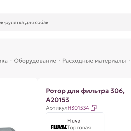
ика
·
Оборудование
·
Расходные материалы
·
Ротор для фильтра 306,
A20153
Артикул
H301534
Fluval
Торговая