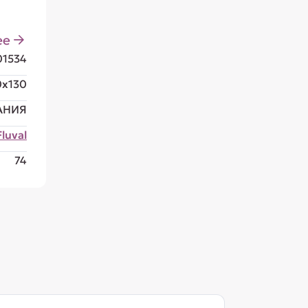
ее
01534
0x130
АНИЯ
Fluval
74