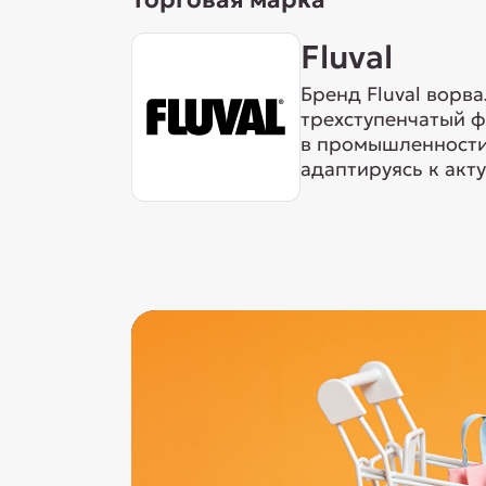
Fluval
Бренд Fluval ворв
трехступенчатый ф
в промышленности 
адаптируясь к акт