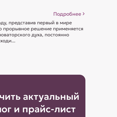
Подробнее
оду, представив первый в мире
то прорывное решение применяется
новаторского духа, постоянно
ходи...
чить актуальный
лог и прайс-лист