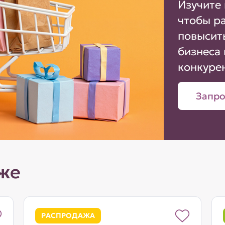
Изучите 
чтобы р
повысит
бизнеса 
конкуре
Запро
же
РАСПРОДАЖА