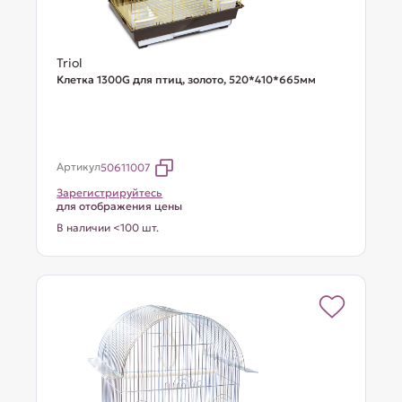
Triol
Клетка 1300G для птиц, золото, 520*410*665мм
Артикул
50611007
Зарегистрируйтесь
для отображения цены
В наличии <100 шт.