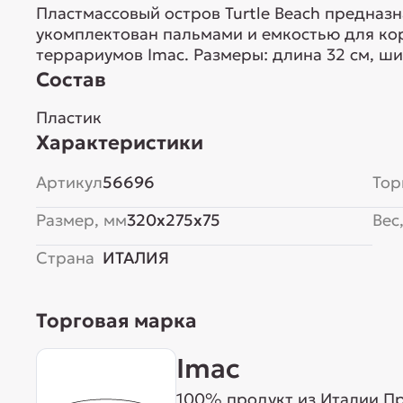
Пластмассовый остров Turtle Beach предназн
укомплектован пальмами и емкостью для кор
террариумов Imac. Размеры: длина 32 см, шири
Состав
Пластик
Характеристики
Артикул
56696
Тор
Размер, мм
320x275x75
Вес,
Страна
ИТАЛИЯ
Торговая марка
Imac
100% продукт из Италии Пр