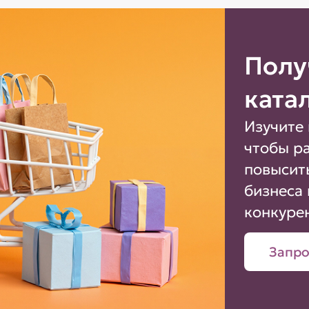
Полу
ката
Изучите 
чтобы р
повысит
бизнеса 
конкуре
Запро