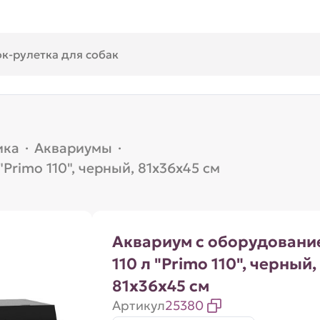
ика
·
Аквариумы
·
Primo 110", черный, 81х36х45 см
Аквариум с оборудовани
110 л "Primo 110", черный,
81х36х45 см
Артикул
25380