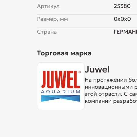
Артикул
25380
Размер, мм
0x0x0
Страна
ГЕРМАН
Торговая марка
Juwel
На протяжении бол
инновационными ре
этой отрасли. С с
компании разработ