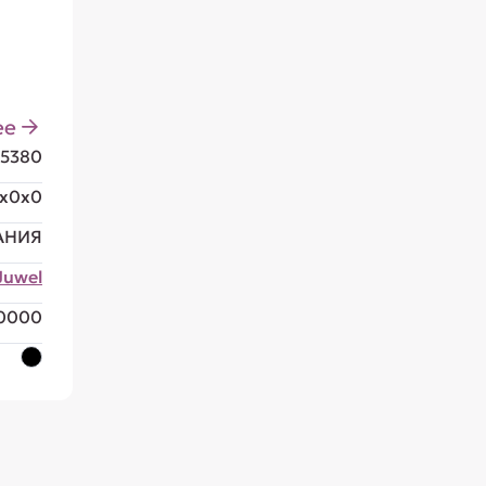
ее
25380
x0x0
АНИЯ
Juwel
0000