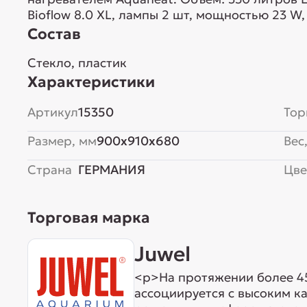
Bioflow 8.0 XL, лампы 2 шт, мощностью 23 W
Состав
Стекло, пластик
Характеристики
Артикул
15350
Тор
Размер, мм
900x910x680
Вес,
Страна
ГЕРМАНИЯ
Цве
Торговая марка
Juwel
<p>На протяжении более 45
ассоциируется с высоким к