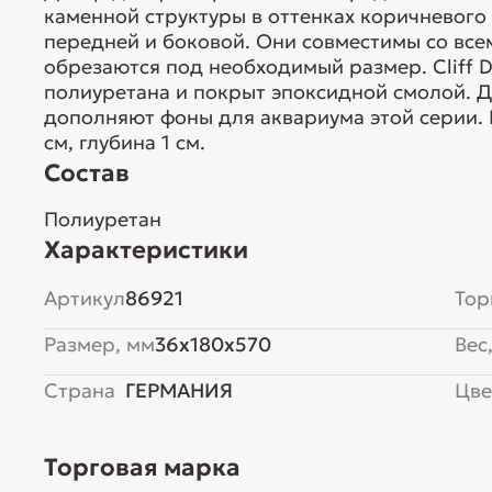
каменной структуры в оттенках коричневого ц
передней и боковой. Они совместимы со все
обрезаются под необходимый размер. Cliff D
полиуретана и покрыт эпоксидной смолой. Де
дополняют фоны для аквариума этой серии. Р
см, глубина 1 см.
Состав
Полиуретан
Характеристики
Артикул
86921
Тор
Размер, мм
36x180x570
Вес,
Страна
ГЕРМАНИЯ
Цве
Торговая марка