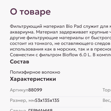
О товаре
Фильтрующий материал Bio Pad служит для 
аквариума. Материал задерживает крупные 
другие фильтрующие материалы от быстрого
состоит из тонкого, не оставляющего следов
использования как в морских, так и в пресно
Совместим с фильтром Bioflow 6.0 L. В компл
Состав
Полиэфирное волокно
Характеристики
Артикул
88099
Тор
Размер, мм
53x135x135
Вес,
Страна
ГЕРМАНИЯ