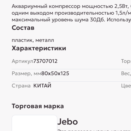
Аквариумный компрессор мощностью 2,5Вт, б
одним выходом производительностью 1,5л/м
максимальный уровень шума 30Дб. Используе
Состав
пластик, металл
Характеристики
Артикул
73707012
Тор
Размер, мм
80x50x125
Вес,
Страна
КИТАЙ
Цве
Торговая марка
Jebo