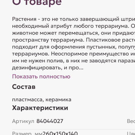
О товаре
Растения - это не только завершающий штри
необходимый атрибут любого террариума. Он
животное может перемещаться, они придаю
пространству террариума. Пластиковое раст
подходит для оформления пустынных, полуп
террариумов. Неоспоримое преимущество иск
им не нужен полив, в них не заводятся параз
дезинфицировать, и про...
Показать полностью
Состав
пластмасса, керамика
Характеристики
Артикул
84044027
Вес
Размер, мм
260x150x140
Цв