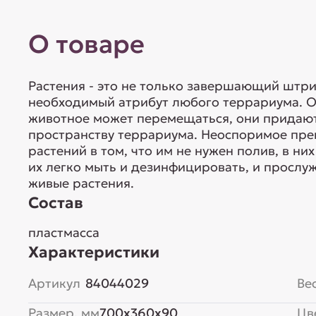
О товаре
Растения - это не только завершающий штри
необходимый атрибут любого террариума. Он
животное может перемещаться, они придаю
пространству террариума. Неоспоримое пре
растений в том, что им не нужен полив, в ни
их легко мыть и дезинфицировать, и прослу
живые растения.
Состав
пластмасса
Характеристики
Артикул
84044029
Вес
Размер, мм
700x360x90
Цв