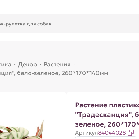
тика
·
Декор
·
Растения
·
нция", бело-зеленое, 260*170*140мм
Растение пластик
"Традесканция", 
зеленое, 260*170
Артикул
84044028