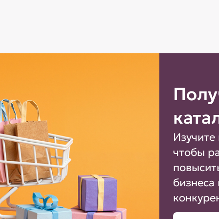
Полу
ката
Изучите 
чтобы р
повысит
бизнеса 
конкуре