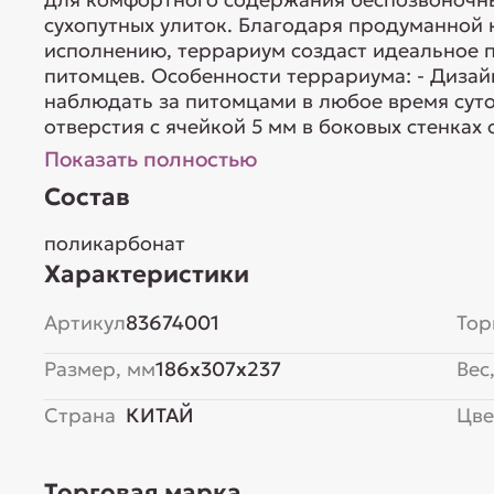
сухопутных улиток. Благодаря продуманной 
исполнению, террариум создаст идеальное п
питомцев. Особенности террариума: - Дизай
наблюдать за питомцами в любое время суто
отверстия с ячейкой 5 мм в боковых стенках 
Показать полностью
Состав
поликарбонат
Характеристики
Артикул
83674001
Тор
Размер, мм
186x307x237
Вес,
Страна
КИТАЙ
Цве
Торговая марка