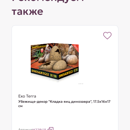
также
Exo Terra
Убежище-декор "Кладка яиц динозавра", 17.5х16х17
см
Артикул
H228411