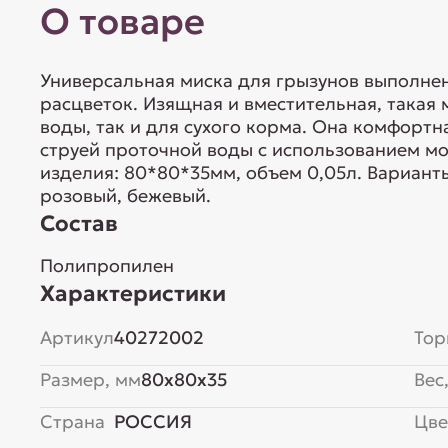
О товаре
Универсальная миска для грызунов выполнен
расцветок. Изящная и вместительная, такая
воды, так и для сухого корма. Она комфортн
струей проточной воды с использованием м
изделия: 80*80*35мм, объем 0,05л. Вариант
розовый, бежевый.
Состав
Полипропилен
Характеристики
Артикул
40272002
Тор
Размер, мм
80x80x35
Вес,
Страна
РОССИЯ
Цве