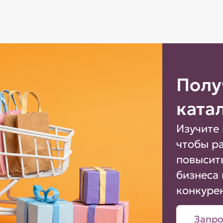
Полу
ката
Изучите 
чтобы р
повысит
бизнеса 
конкуре
Запро