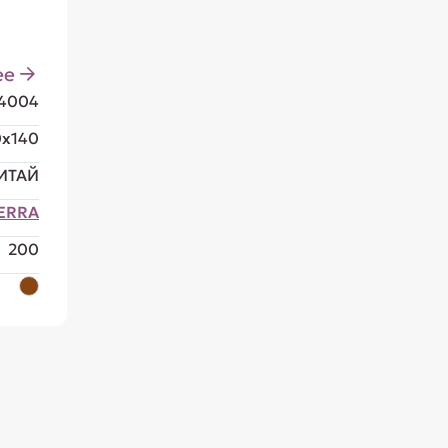
ее
4004
0x140
ИТАЙ
TERRA
200