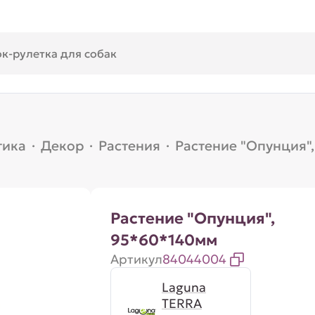
тика
·
Декор
·
Растения
·
Растение "Опунция"
Растение "Опунция",
95*60*140мм
Артикул
84044004
Laguna
TERRA