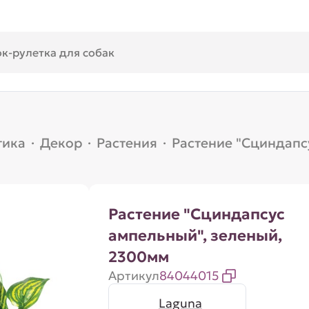
тика
·
Декор
·
Растения
·
Растение "Сциндапс
Растение "Сциндапсус
ампельный", зеленый,
2300мм
Артикул
84044015
Laguna