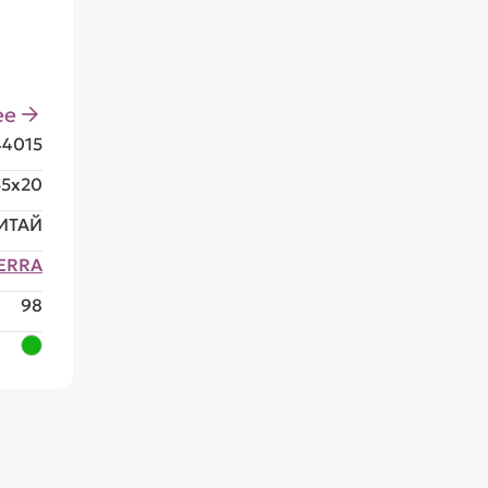
ее
4015
55x20
ИТАЙ
TERRA
98