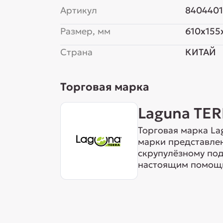
Артикул
840440
Размер, мм
610x155
Страна
КИТАЙ
Торговая марка
Laguna TE
Торговая марка La
марки представле
скрупулёзному под
настоящим помощн