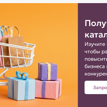
Полу
ката
Изучите 
чтобы р
повысит
бизнеса 
конкуре
Запро