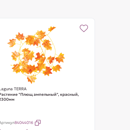
Laguna TERRA
Растение "Плющ ампельный", красный,
2300мм
Артикул
84044016