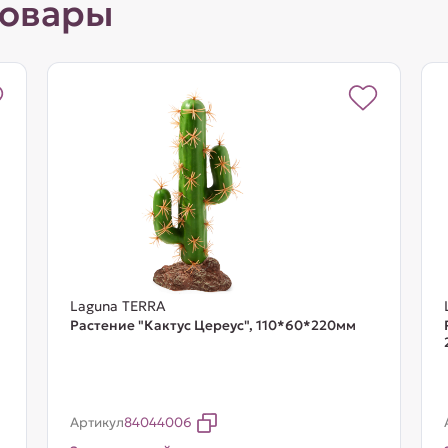
товары
Laguna TERRA
Растение "Кактус Цереус", 110*60*220мм
Артикул
84044006