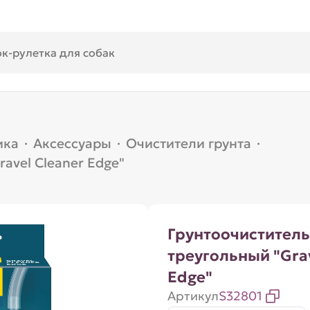
ика
·
Аксессуары
·
Очистители грунта
·
avel Cleaner Edge"
Грунтоочиститель
треугольный "Grav
Edge"
Артикул
S32801