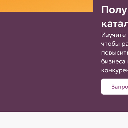
Полу
ката
Изучите 
чтобы р
повысит
бизнеса 
конкуре
Запро