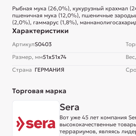
Рыбная мука (26,0%), кукурузный крахмал (2
пшеничная мука (12,0%), пшеничные зародыш
(2,0%), гаммарус (1,8%), маннанолигосахари
зеленые мидии (0,3%), водоросль гематококк
Характеристики
Артикул
S0403
Тор
Размер, мм
51x51x74
Вес,
Страна
ГЕРМАНИЯ
Сро
Торговая марка
Sera
Вот уже 45 лет компания S
высококачественные товары
террариумов, являясь лиде