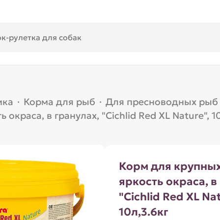
ика
·
Корма для рыб
·
Для пресноводных рыб
окраса, в гранулах, "Cichlid Red XL Nature", 1
Корм для крупных
яркость окраса, в
"Cichlid Red XL Nat
10л,3.6кг