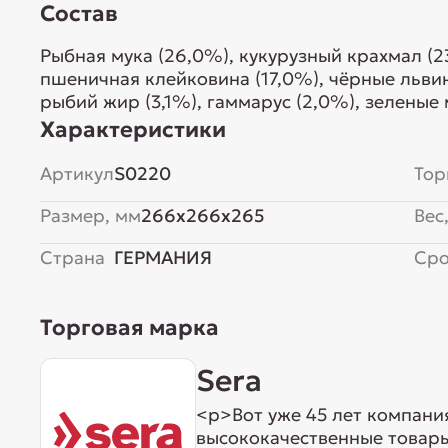
Состав
Рыбная мука (26,0%), кукурузный крахмал (2
пшеничная клейковина (17,0%), чёрные льви
рыбий жир (3,1%), гаммарус (2,0%), зелены
(0,4%), водоросль гематококкус (0,05%), чес
Характеристики
Артикул
S0220
Тор
Размер, мм
266x266x265
Вес,
Страна
ГЕРМАНИЯ
Сро
Торговая марка
Sera
<p>Вот уже 45 лет компани
высококачественные товары