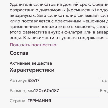
Удалитель силикатов на долгий срок. Соеди
разрастанию диатомовых (кремниевых) водо
аквариумах. Sera силикат клир связывает сил
клир поставляется с практичным мешочком 
применением положите его в мешочек, спол
этого разместите внутри фильтра или в аква
воды. В зависимости от уровня содержания си
Показать полностью
Состав
Активные вещества
Характеристики
Артикул
S8417
Тор
Размер, мм
120x60x187
Вес,
Страна
ГЕРМАНИЯ