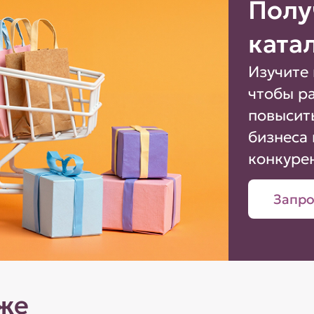
Полу
ката
Изучите 
чтобы р
повысит
бизнеса 
конкуре
Запро
же