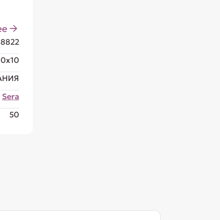
ее
S8822
00x10
АНИЯ
Sera
50