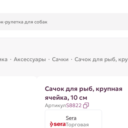
ика
·
Аксессуары
·
Сачки
·
Сачок для рыб, кру
Сачок для рыб, крупная
ячейка, 10 см
Артикул
S8822
Sera
Торговая