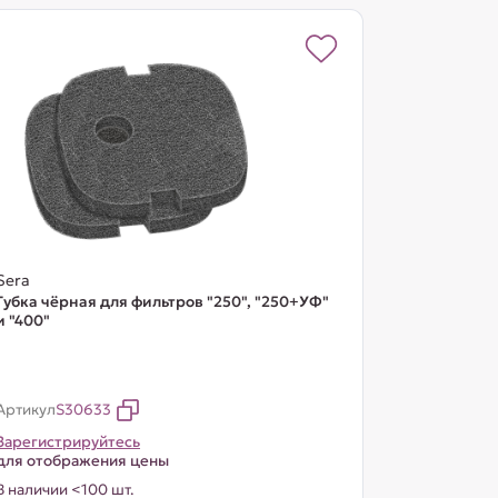
Sera
Губка чёрная для фильтров "250", "250+УФ"
и "400"
Артикул
S30633
Зарегистрируйтесь
для отображения цены
В наличии <100 шт.