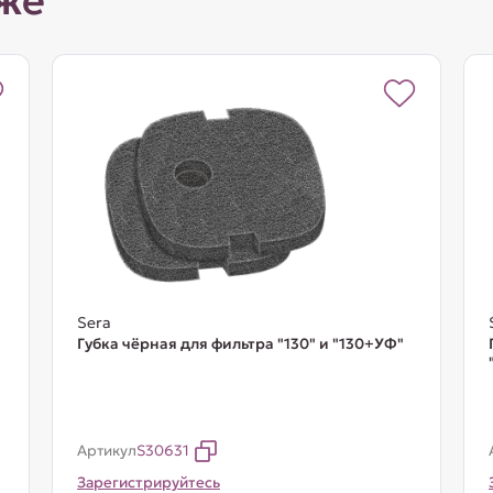
же
Sera
Губка чёрная для фильтра "130" и "130+УФ"
Артикул
S30631
Зарегистрируйтесь