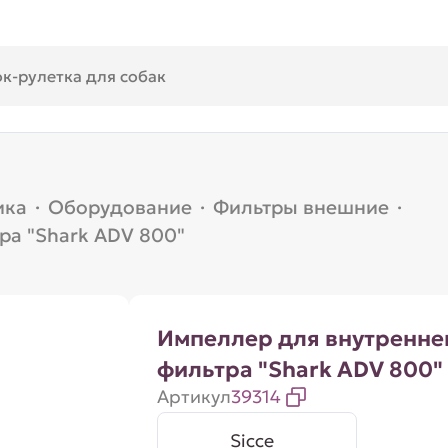
ика
·
Оборудование
·
Фильтры внешние
·
ра "Shark ADV 800"
Импеллер для внутренне
фильтра "Shark ADV 800"
Артикул
39314
Sicce