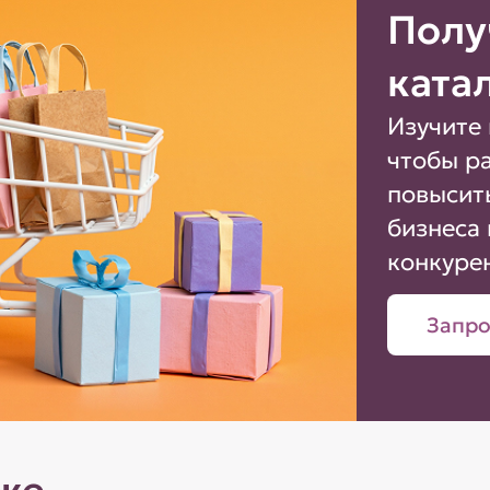
Полу
ката
Изучите 
чтобы р
повысит
бизнеса 
конкуре
Запро