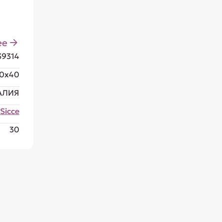
ее
39314
0x40
АЛИЯ
Sicce
30