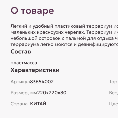
О товаре
Легкий и удобный пластиковый террариум и
маленьких красноухих черепах. Террариум им
небольшой островок с пальмой для отдыха ч
террариума легко моются и дезинфицируются
Состав
пластмасса
Характеристики
Артикул
83654002
Тор
Размер, мм
220x220x80
Вес,
Страна
КИТАЙ
Цве