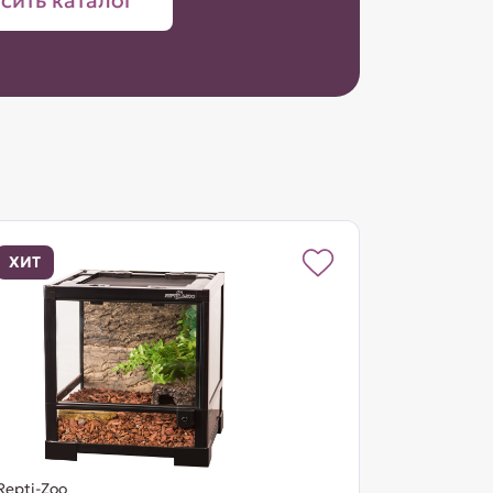
сить каталог
ХИТ
Repti-Zoo