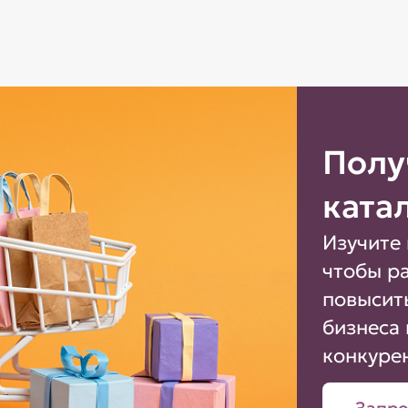
Полу
ката
Изучите 
чтобы р
повысит
бизнеса 
конкуре