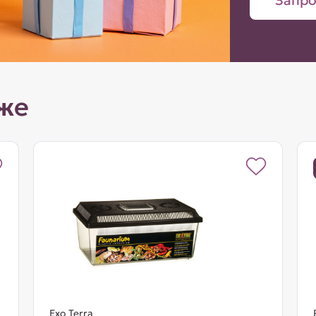
Запро
же
Exo Terra