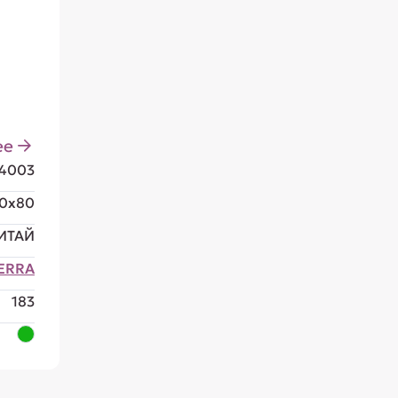
ее
4003
20x80
ИТАЙ
TERRA
183