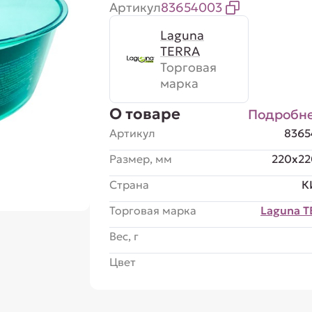
Артикул
83654003
Laguna
TERRA
Торговая
марка
О товаре
Подробн
Артикул
8365
Размер, мм
220x2
Страна
К
Торговая марка
Laguna 
Вес, г
Цвет