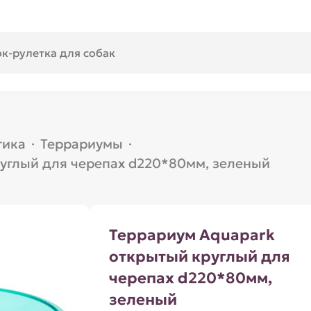
тика
·
Террариумы
·
углый для черепах d220*80мм, зеленый
Террариум Aquapark
открытый круглый для
черепах d220*80мм,
зеленый