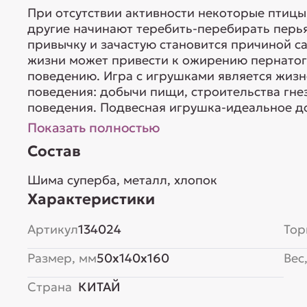
При отсутствии активности некоторые птицы
другие начинают теребить-перебирать перья
привычку и зачастую становится причиной с
жизни может привести к ожирению пернатог
поведению. Игра с игрушками является жизн
поведения: добычи пищи, строительства гне
поведения. Подвесная игрушка-идеальное доп
Показать полностью
Состав
Шима суперба, металл, хлопок
Характеристики
Артикул
134024
Тор
Размер, мм
50x140x160
Вес,
Страна
КИТАЙ