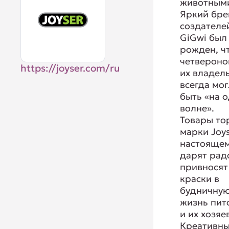
животным
Яркий бре
создателе
GiGwi был
рожден, ч
четвероно
https://joyser.com/ru
их владел
всегда мо
быть «на 
волне».
Товары то
марки Joys
настояще
дарят рад
привносят
краски в
будничну
жизнь пит
и их хозяе
Креативн