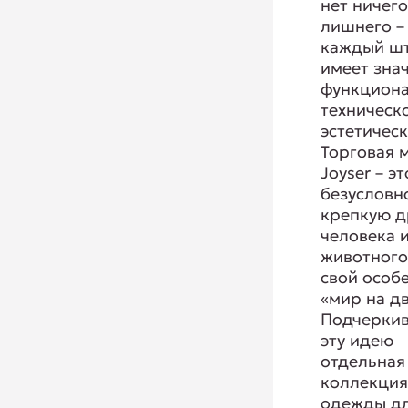
нет ничег
лишнего –
каждый ш
имеет зна
функциона
техническ
эстетическ
Торговая 
Joyser – эт
безусловн
крепкую 
человека 
животного
свой особ
«мир на дв
Подчеркив
эту идею
отдельная
коллекци
одежды д