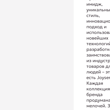
имидж,
уникальн
стиль,
инноваци
подход и
использов
новейших
технологи
разработк
заимствов
из индуст
товаров д
людей – эт
есть Joyser
Каждая
коллекци
бренда
продумана
мелочей. 