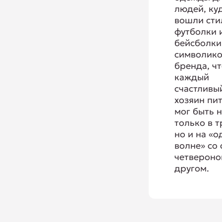
людей, ку
вошли сти
футболки 
бейсболки
символик
бренда, ч
каждый
счастливы
хозяин пи
мог быть 
только в т
но и на «
волне» со
четвероно
другом.