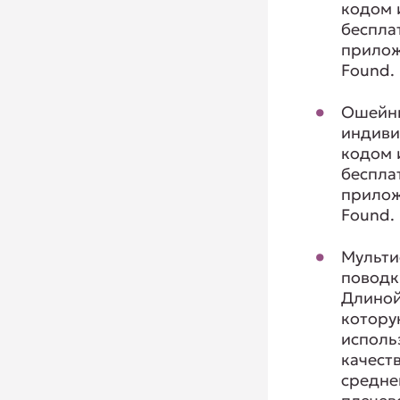
кодом 
беспла
прилож
Found.
Ошейни
индиви
кодом 
беспла
прилож
Found.
Мульти
поводк
Длиной
котору
исполь
качест
средне