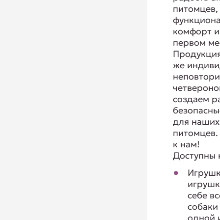
питомцев,
функциона
комфорт и
первом ме
Продукция
же индиви
неповтори
четвероно
создаем р
безопасны
для наши
питомцев.
к нам!
Доступны 
Игрушк
игрушк
себе в
собаки
одной 