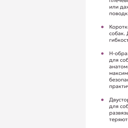
плечев
или да
поводк
Коротк
собак.
гибкос
H-обра
для соб
анатом
максим
безопа
практи
Двусто
для со
развяз
теряют