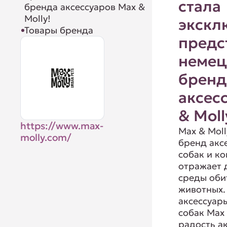
стала
бренда аксессуаров Max &
Molly!
экскл
Товары бренда
предс
немец
бренд
аксес
& Moll
https://www.max-
Max & Mol
molly.com/
бренд акс
собак и к
отражает 
среды оби
животных.
аксессуар
собак Max
радость а