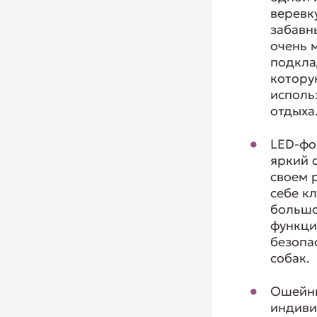
веревк
забавн
очень 
подкла
котору
исполь
отдыха
LED-фо
яркий 
своем р
себе к
больш
функци
безопа
собак.
Ошейни
индиви