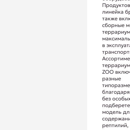
Продукто
линейка б
также вкл
сборные 
террариум
максималь
в эксплуат
транспорт
Ассортиме
террариум
ZOO включ
разные
типоразме
благодаря
без особы
подберете
модель дл
содержан
рептилий,