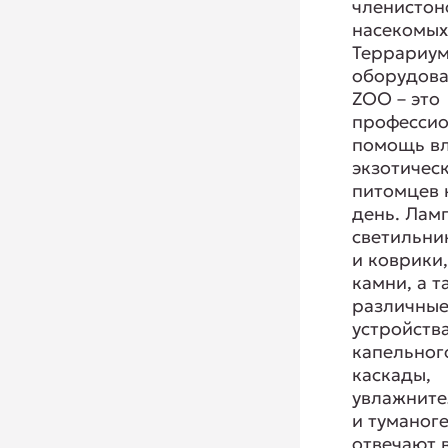
членистон
насекомых
Террариу
оборудова
ZOO – это
профессио
помощь в
экзотичес
питомцев 
день. Лам
светильни
и коврики
камни, а т
различны
устройств
капельног
каскады,
увлажните
и туманог
отвечают 