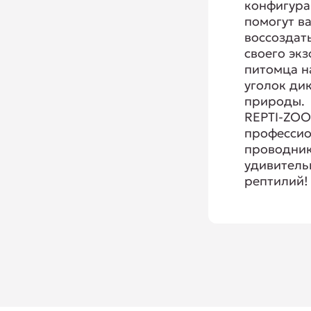
конфигур
помогут в
воссоздат
своего эк
питомца 
уголок ди
природы.
REPTI-ZOO
професси
проводник
удивитель
рептилий!