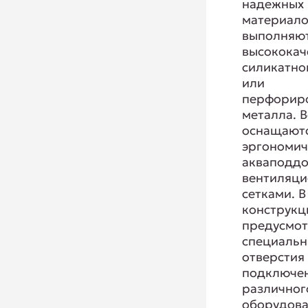
надежных
материало
выполняют
высококач
силикатно
или
перфорир
металла. 
оснащают
эргономи
акваподдо
вентиляц
сетками. В
конструкц
предусмо
специаль
отверстия
подключе
различног
оборудова