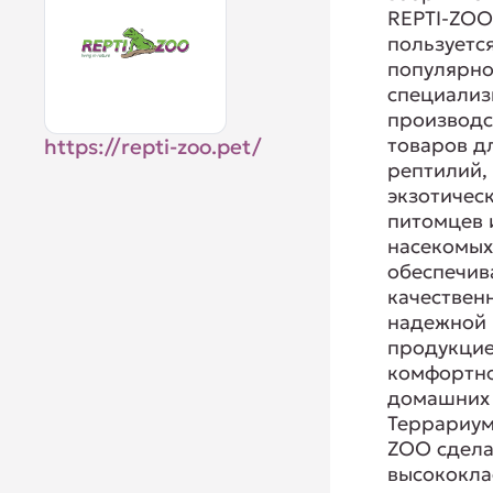
REPTI-ZO
пользуетс
популярно
специализ
производс
товаров д
https://repti-zoo.pet/
рептилий,
экзотичес
питомцев 
насекомых
обеспечив
качествен
надежной
продукцие
комфортно
домашних 
Террариум
ZOO сдела
высококла