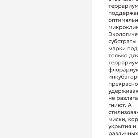
террариум
поддержа
оптимальн
микроклим
Экологиче
субстраты
марки под
только дл
террариум
флорариум
инкубатор
прекрасн
удерживаю
не разлага
гниют. А
стилизова
миски, ко
укрытия и
различны