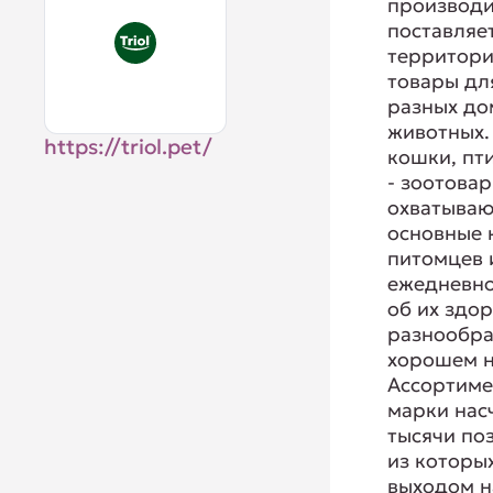
производи
поставляе
территор
товары дл
разных д
животных.
https://triol.pet/
кошки, пт
- зоотова
охватываю
основные 
питомцев 
ежедневно
об их здор
разнообра
хорошем н
Ассортиме
марки нас
тысячи по
из которы
выходом н