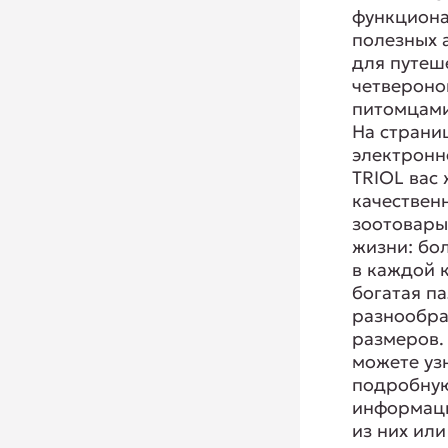
функциона
полезных 
для путеш
четвероно
питомцами
На страни
электронн
TRIOL вас
качествен
зоотовары
жизни: бо
в каждой 
богатая па
разнообра
размеров.
можете уз
подробну
информац
из них или