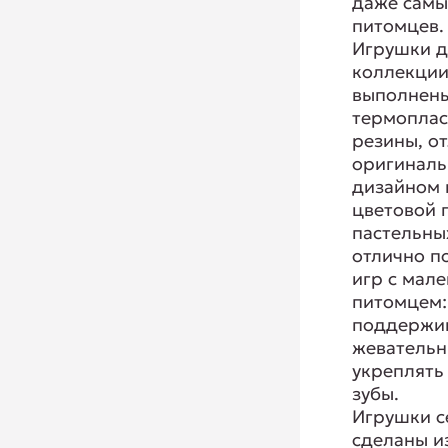
даже самы
питомцев.
Игрушки д
коллекции
выполнены
термоплас
резины, о
оригинал
дизайном 
цветовой 
пастельны
отлично п
игр с мал
питомцем:
поддержив
жеватель
укреплять
зубы.
Игрушки 
сделаны и