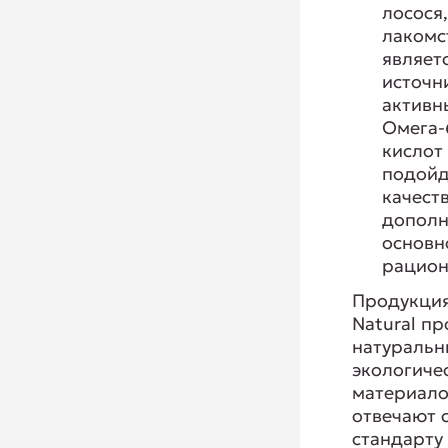
лосося
лакомс
являет
источн
активн
Омега-
кислот
подойд
качест
дополн
основн
рацион
Продукция
Natural пр
натуральн
экологиче
материало
отвечают 
стандарту