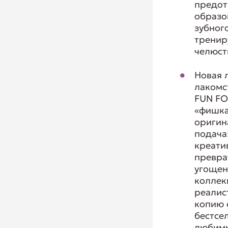
предо
образо
зубног
тренир
челюст
Новая 
лакомс
FUN FO
«фишка
оригин
подача
креати
превра
угощен
коллек
реалис
копию 
бестсе
любим