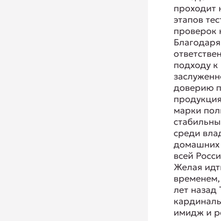
проходит 
этапов те
проверок 
Благодаря
ответстве
подходу к
заслуженн
доверию п
продукция
марки пол
стабильны
среди вла
домашних
всей Росси
Желая идти
временем,
лет назад
кардиналь
имидж и р