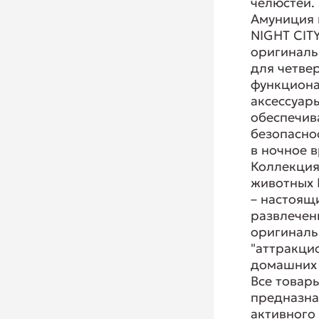
челюстей.
Амуниция 
NIGHT CITY
оригиналь
для четвер
функцион
аксессуар
обеспечи
безопасно
в ночное 
Коллекция
животных 
– настоящ
развлечен
оригинал
"аттракци
домашних
Все товар
предназна
активного