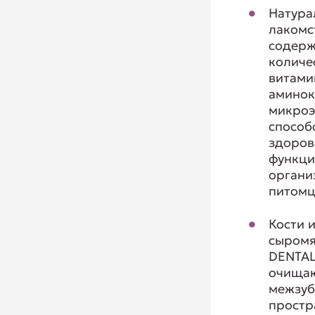
Натура
лакомс
содерж
количе
витами
аминок
микроэ
способ
здоров
функц
органи
питомц
Кости 
сыромя
DENTAL
очища
межзуб
простр