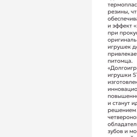
термоплас
резины, ч
обеспечив
и эффект 
при проку
оригиналь
игрушек д
привлекае
питомца.
«Долгоиг
игрушки 
изготовле
инноваци
повышенн
и станут 
решением
четвероно
обладател
зубов и м