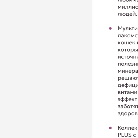
милли
людей.
Мульти
лакомс
кошек 
которы
источн
полезн
минера
решаю
дефиц
витами
эффект
заботя
здоров
Колле
PLUS с