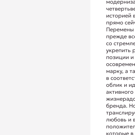
модерниза
четвертьв
историей 
прямо сей
Перемены 
прежде вс
со стремл
укрепить 
позиции и
осовремен
марку, а т
в соответ
облик и и
активного
жизнерадо
бренда. Н
транслируе
любовь и 
положител
которые в