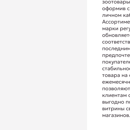
зоотовары
оформив с
личном ка
Ассортиме
марки рег
обновляет
соответств
последним
предпочт
покупателе
стабильно
товара на 
ежемесячн
позволяю
клиентам 
выгодно п
витрины с
магазинов