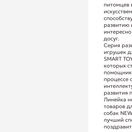
питомцев 
искусствен
способств
развитию 
интересно
досуг.
Серия ра
игрушек д
SMART TOY
которых с
помощник
процессе 
интеллект
развития 
Линейка н
товаров д
собак NEW
лучший сп
поздравит