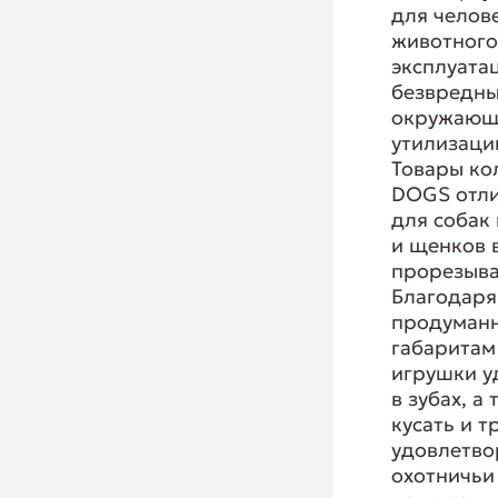
для челов
животного
эксплуата
безвредны
окружающ
утилизаци
Товары ко
DOGS отли
для собак
и щенков 
прорезыва
Благодаря
продуман
габаритам
игрушки у
в зубах, а
кусать и т
удовлетво
охотничьи