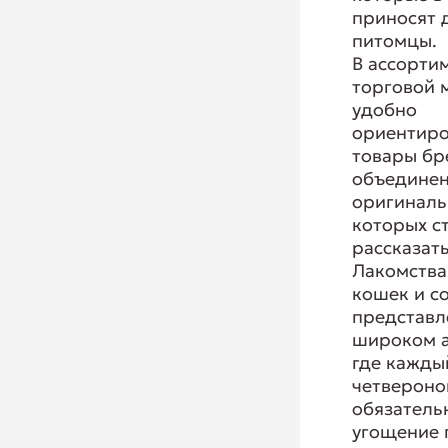
приносят
питомцы.
В ассорти
торговой 
удобно
ориентиро
товары бр
объединен
оригиналь
которых с
рассказат
Лакомства
кошек и с
представл
широком а
где кажды
четвероно
обязатель
угощение п