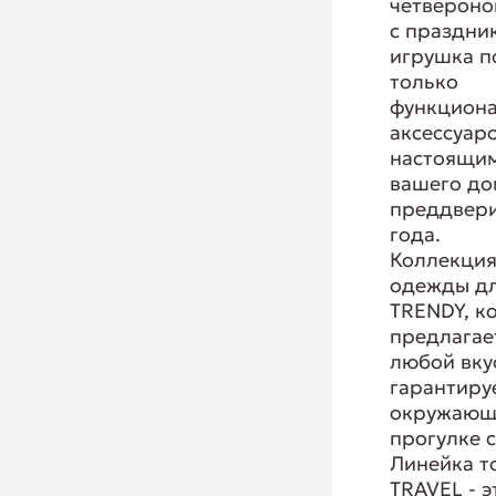
четвероно
с праздни
игрушка п
только
функцион
аксессуаро
настоящи
вашего до
преддвери
года.
Коллекция
одежды дл
TRENDY, к
предлагае
любой вку
гарантиру
окружающ
прогулке 
Линейка т
TRAVEL - э