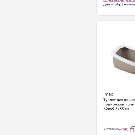
для отображени
Imac
Туалет для кошек
подножкой Funny
62х49.5х33 см
Артикул
44180