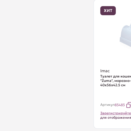
ХИТ
Imac
Туалет для коше
"Zuma", морозно-
40х56х42.5 см
Артикул
83483
Зарегистрируйте
для отображени