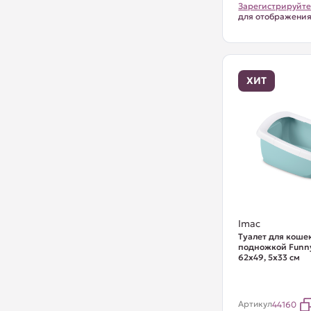
Зарегистрируйте
для отображени
ХИТ
Imac
Туалет для кошек
подножкой Funny
62х49, 5х33 см
Артикул
44160