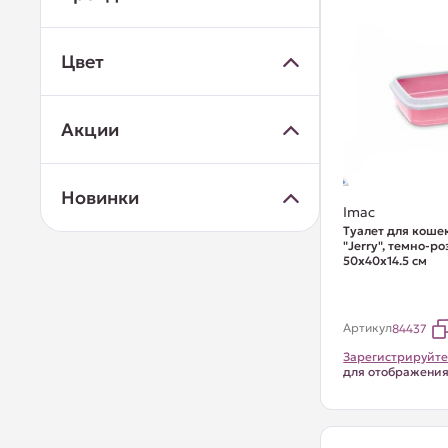
Цвет
Акции
Новинки
Imac
Туалет для коше
"Jerry", темно-р
50х40х14.5 см
Артикул
84437
Зарегистрируйте
для отображени