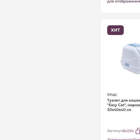
для отображени
ХИТ
Imac
Туалет для коше
"Easy Cat", моро
50х40х40 см
Артикул
84094
Зарегистрируйте