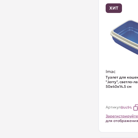
ХИТ
Imac
Туалет для коше
"Jerry", светло-л
50х40х14.5 см
Артикул
84494
Зарегистрируйте
для отображени