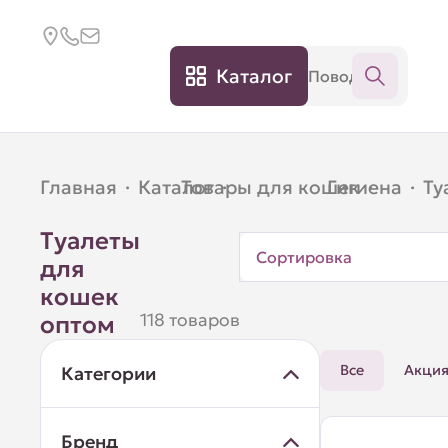
Каталог
Главная
·
Каталог
Товары для кошек
·
Гигиена
·
·
Ту
Туалеты
Сортировка
для
кошек
118 товаров
оптом
Все
Акци
Категории
Бренд