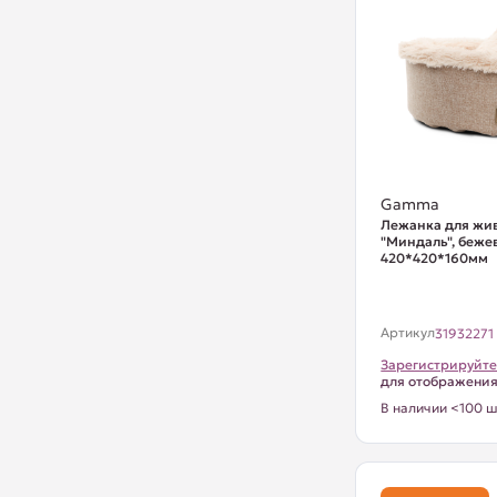
Gamma
Лежанка для жи
"Миндаль", беже
420*420*160мм
Артикул
31932271
Зарегистрируйте
для отображени
В наличии <100 ш