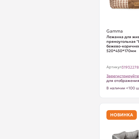
Gamma
Лежанка для жи
прямоугольная "
бежево-коричне
520*450*170мм
Артикул
31932278
Зарегистрируйте
для отображени
В наличии <100 ш
НОВИНКА