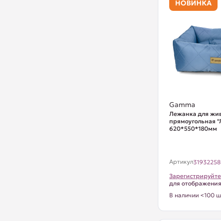
НОВИНКА
Gamma
Лежанка для жи
прямоугольная "Л
620*550*180мм
Артикул
31932258
Зарегистрируйте
для отображени
В наличии <100 ш