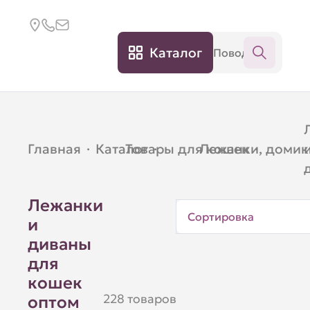
Каталог
Главная
·
Каталог
Товары для кошек
·
Лежанки, домик
·
Лежанки
Сортировка
и
диваны
для
кошек
228 товаров
оптом