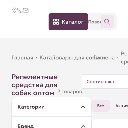
Каталог
Ре
Главная
·
Каталог
Товары для собак
·
Гигиена
·
·
ср
Репелентные
Сортировка
средства для
3 товаров
собак оптом
Все
Акци
Категории
Бренд